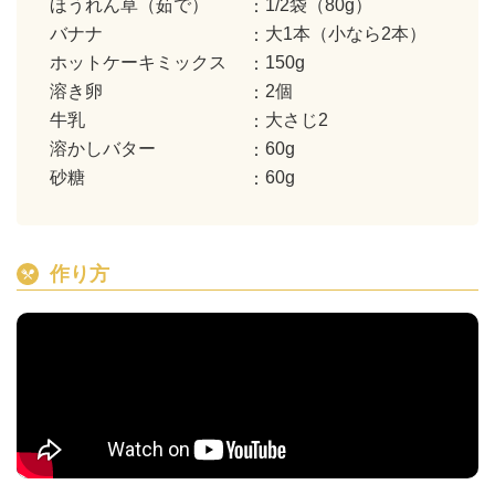
ほうれん草（茹で）
1/2袋（80g）
バナナ
大1本（小なら2本）
ホットケーキミックス
150g
溶き卵
2個
牛乳
大さじ2
溶かしバター
60g
砂糖
60g
作り方