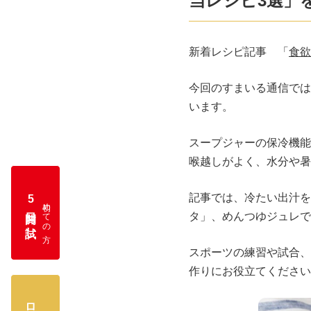
当レシピ3選」
新着レシピ記事 「
食欲
今回のすまいる通信では
います。
スープジャーの保冷機能
喉越しがよく、水分や暑
記事では、冷たい出汁を
5
初めての方
日間お試し
タ」、めんつゆジュレで
スポーツの練習や試合、
作りにお役立てください