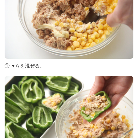
① ▼A を混ぜる。