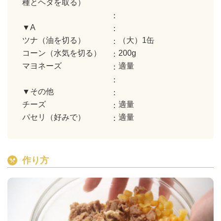
種とヘタを取る）
▼A
ツナ（油を切る）
（大）1缶
コーン（水気を切る）
200g
マヨネーズ
適量
▼その他
チーズ
適量
パセリ（好みで）
適量
作り方