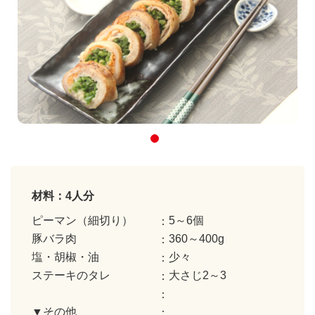
材料：4人分
ピーマン（細切り）
5～6個
豚バラ肉
360～400g
塩・胡椒・油
少々
ステーキのタレ
大さじ2～3
▼その他