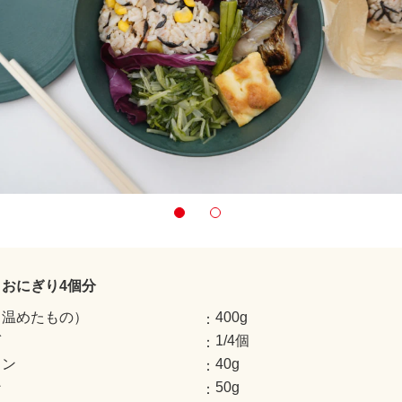
おにぎり4個分
（温めたもの）
400g
ぎ
1/4個
コン
40g
ン
50g