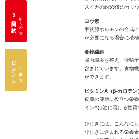
スイカの約53倍のカリ
5
初めての方
日間お試し
ヨウ素
甲状腺ホルモンの合成に
が必要になる場合に積極
食物繊維
腸内環境を整え、便秘予
ログイン
ご利用中の方
含まれています。食物繊
ができます。
ビタミンA（β-カロテン
皮膚の健康に役立つ栄養
ミンAは油に溶ける性質
ひじきには、こんなにも
ひじきに含まれる栄養素