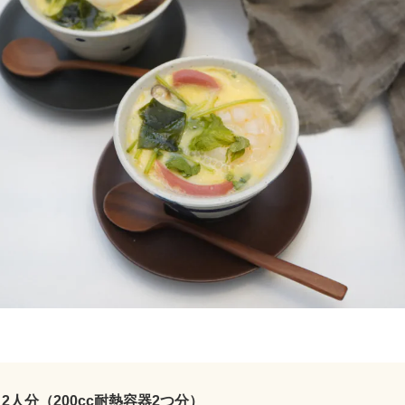
2人分（200cc耐熱容器2つ分）