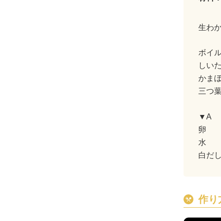
生わ
ボイ
しい
かま
三つ
▼A
卵
水
白だ
作り