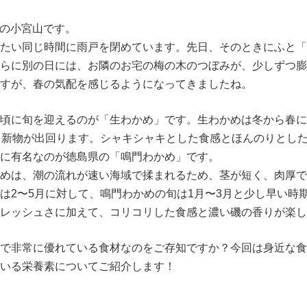
OIの小宮山です。
たい同じ時間に雨戸を閉めています。先日、そのときにふと「
らに別の日には、お隣のお宅の梅の木のつぼみが、少しずつ膨
すが、春の気配を感じるようになってきましたね。
頃に旬を迎えるのが「生わかめ」です。生わかめは冬から春に
て新物が出回ります。シャキシャキとした食感とほんのりとし
に有名なのが徳島県の「鳴門わかめ」です。
めは、潮の流れが速い海域で揉まれるため、茎が短く、肉厚で
は2〜5月に対して、鳴門わかめの旬は1月〜3月と少し早い時
レッシュさに加えて、コリコリした食感と濃い磯の香りが楽し
で非常に優れている食材なのをご存知ですか？今回は身近な食
いる栄養素についてご紹介します！