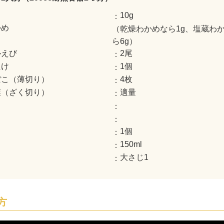
10g
かめ
（乾燥わかめなら1g、塩蔵わ
ら6g）
ルえび
2尾
たけ
1個
ぼこ（薄切り）
4枚
葉（ざく切り）
適量
1個
150ml
し
大さじ1
方