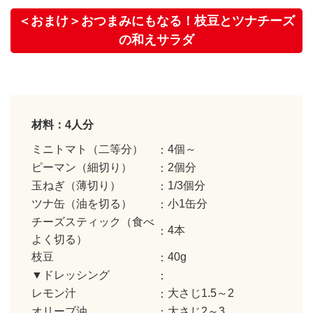
＜おまけ＞おつまみにもなる！枝豆とツナチーズ
の和えサラダ
材料：4人分
ミニトマト（二等分）
4個～
ピーマン（細切り）
2個分
玉ねぎ（薄切り）
1/3個分
ツナ缶（油を切る）
小1缶分
チーズスティック（食べ
4本
よく切る）
枝豆
40g
▼ドレッシング
レモン汁
大さじ1.5～2
オリーブ油
大さじ2～3