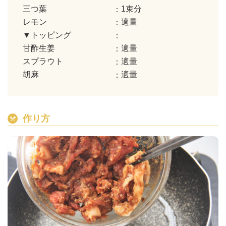
三つ葉
1束分
レモン
適量
▼トッピング
甘酢生姜
適量
スプラウト
適量
胡麻
適量
作り方