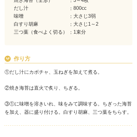
焼き海苔（全形）
3～4枚
だし汁
800cc
味噌
大さじ3弱
白すり胡麻
大さじ1～2
三つ葉（食べよく切る）
1束分
作り方
①だし汁にカボチャ、玉ねぎを加えて煮る。
②焼き海苔は直火で炙り、ちぎる。
③①に味噌を溶きいれ、味をみて調味する。ちぎった海苔
を加え、器に盛り付ける。白すり胡麻、三つ葉をちらす。