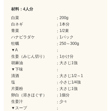
材料：4人分
白菜
200g
白ネギ
1本分
青菜
1/2束
ハナビラダケ
1パック
牡蠣
250～300g
▼A
生姜（みじん切り）
1かけ分
胡麻油
大さじ1強
▼下味
清酒
大さじ1/2～1
塩
小さじ1/4強
片栗粉
大さじ1強
卵白（溶きほぐす）
1個分
生姜汁
少々
▼スープ