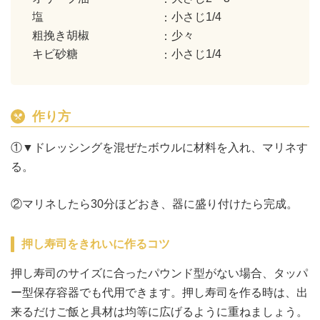
塩
小さじ1/4
粗挽き胡椒
少々
キビ砂糖
小さじ1/4
作り方
①▼ドレッシングを混ぜたボウルに材料を入れ、マリネす
る。
②マリネしたら30分ほどおき、器に盛り付けたら完成。
押し寿司をきれいに作るコツ
押し寿司のサイズに合ったパウンド型がない場合、タッパ
ー型保存容器でも代用できます。押し寿司を作る時は、出
来るだけご飯と具材は均等に広げるように重ねましょう。