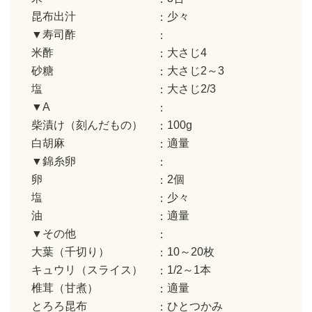
昆布出汁
少々
▼寿司酢
米酢
大さじ4
砂糖
大さじ2～3
塩
大さじ2/3
▼A
柴漬け（刻んだもの）
100g
白胡麻
適量
▼錦糸卵
卵
2個
塩
少々
油
適量
▼その他
大葉（千切り）
10～20枚
キュウリ（スライス）
1/2～1本
椎茸（甘煮）
適量
とろろ昆布
ひとつかみ