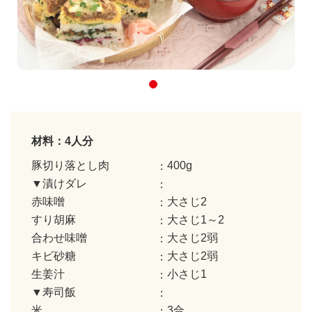
材料：4人分
豚切り落とし肉
400g
▼漬けダレ
赤味噌
大さじ2
すり胡麻
大さじ1～2
合わせ味噌
大さじ2弱
キビ砂糖
大さじ2弱
生姜汁
小さじ1
▼寿司飯
米
3合