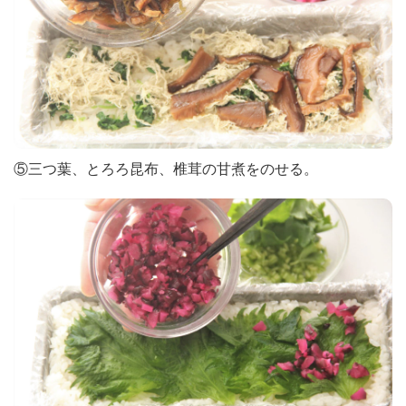
⑤三つ葉、とろろ昆布、椎茸の甘煮をのせる。