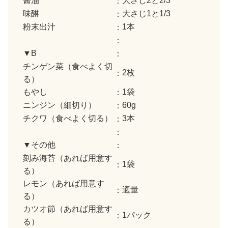
醤油
大さじ2と2/3
味醂
大さじ1と1/3
粉末出汁
1本
▼B
チンゲン菜（食べよく切
2枚
る）
もやし
1袋
ニンジン（細切り）
60g
チクワ（食べよく切る）
3本
▼その他
刻み海苔（あれば用意す
1袋
る）
レモン（あれば用意す
適量
る）
カツオ節（あれば用意す
1パック
る）