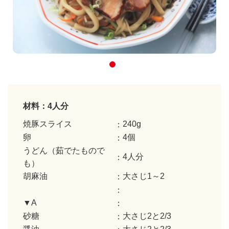
材料：4人分
焼豚スライス
240g
卵
4個
うどん（茹でたもので
4人分
も）
胡麻油
大さじ1～2
▼A
砂糖
大さじ2と2/3