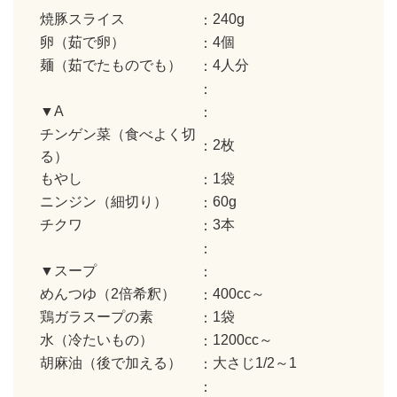
焼豚スライス
240g
卵（茹で卵）
4個
麺（茹でたものでも）
4人分
▼A
チンゲン菜（食べよく切
2枚
る）
もやし
1袋
ニンジン（細切り）
60g
チクワ
3本
▼スープ
めんつゆ（2倍希釈）
400cc～
鶏ガラスープの素
1袋
水（冷たいもの）
1200cc～
胡麻油（後で加える）
大さじ1/2～1