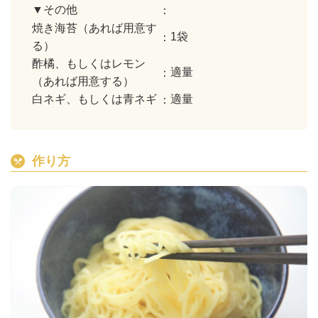
▼その他
焼き海苔（あれば用意す
1袋
る）
酢橘、もしくはレモン
適量
（あれば用意する）
白ネギ、もしくは青ネギ
適量
作り方