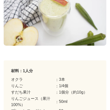
材料：1人分
オクラ
3本
りんご
1/4個
すだち果汁
1個分（約10g）
りんごジュース（果汁
50ml
100%）