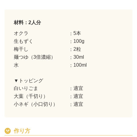
材料：2人分
オクラ
5本
生もずく
100g
梅干し
2粒
麺つゆ（3倍濃縮）
30ml
水
100ml
▼トッピング
白いりごま
適宜
大葉（千切り）
適宜
小ネギ（小口切り）
適宜
作り方